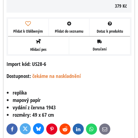
379 Kč
Přidat k Oblíbeným
Přidat do seznamu
Dotaz k produktu
Doručení
Hlídací pes
Import kód: US28-6
Dostupnost:
čekáme na naskladnění
replika
mapový papír
vydání z června 1943
rozměry: 49 x 67 cm
Bluesky
Twitter
Facebook
Pinterest
Reddit
LinkedIn
WhatsApp
E-
mail