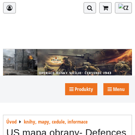
Produkty
Menu
Úvod
knihy, mapy, cedule, informace
US mapa obrany- Defences