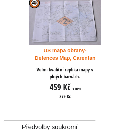
any-
US mapa obrany-
US 
Carentan
Defences Map, Carentan
Defence
ika mapy v
Velmi kvalitní replika mapy v
Velmi kva
ch.
plných barvách.
pl
459 Kč
4
 DPH
s DPH
379 Kč
Předvolby soukromí