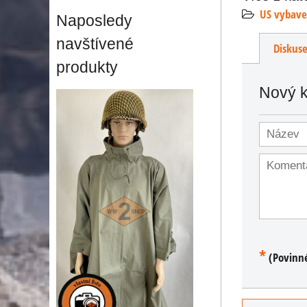
US vybave
Naposledy
navštívené
Diskus
produkty
Nový 
*
(Povinn