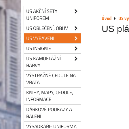
US AKČNÍ SETY
UNIFOREM
Úvod
US v
US plá
US OBLEČENÍ, OBUV
US VYBAVENÍ
US INSIGNIE
US KAMUFLÁŽNÍ
BARVY
VÝSTRAŽNÉ CEDULE NA
VRATA
KNIHY, MAPY, CEDULE,
INFORMACE
DÁRKOVÉ POUKAZY A
BALENÍ
VÝSADKÁŘI- UNIFORMY,