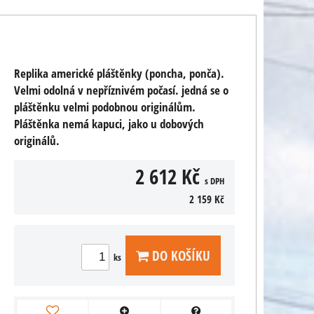
Replika americké pláštěnky (poncha, ponča).
Velmi odolná v nepříznivém počasí. jedná se o
pláštěnku velmi podobnou originálům.
Pláštěnka nemá kapuci, jako u dobových
originálů.
2 612 Kč
s DPH
2 159 Kč
DO KOŠÍKU
ks