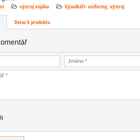
ní
výstroj vojáka
Výsadkáři- uniformy, výstroj
e
Dotaz k produktu
komentář
é)