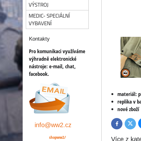
VÝSTROJ
MEDIC- SPECIÁLNÍ
VYBAVENÍ
Kontakty
Pro komunikaci využíváme
výhradně elektronické
nástroje:
e-mail, chat,
facebook.
materiál: 
replika v b
nové zboží
info@ww2.cz
Twitte
Facebook
shopww2/
Více z kat