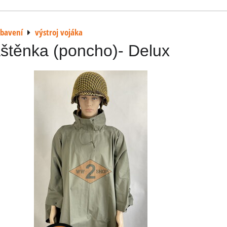
ybavení
výstroj vojáka
štěnka (poncho)- Delux