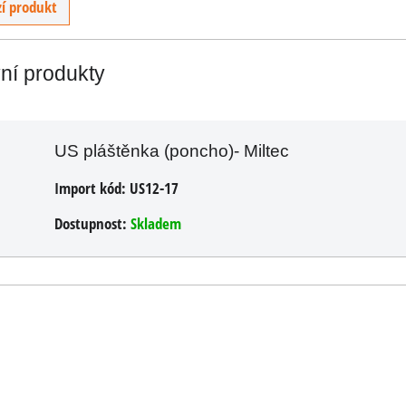
í produkt
a
vní produkty
ux
é
a,
US pláštěnka (poncho)- Miltec
 v...
Import kód:
US12-17
PH
Dostupnost:
Skladem
ÍKU