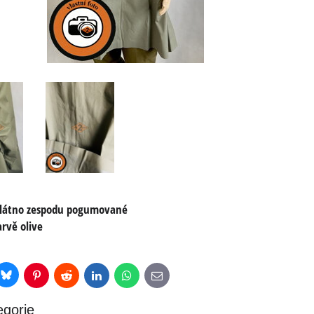
plátno zespodu pogumované
arvě olive
Bluesky
r
Pinterest
Reddit
LinkedIn
WhatsApp
E-
mail
egorie