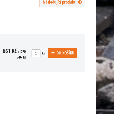
Následující produkt
661 Kč
s DPH
DO KOŠÍKU
ks
546 Kč