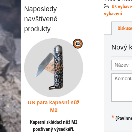
US vybave
Naposledy
vybavení
navštívené
Diskus
produkty
Nový 
sní nůž
US para kapesní nůž
US para kapesní
M2
M2
*
(Povinn
í nůž M2
Kapesní skládací nůž M2
Kapesní skládací nů
adkáři.
používaný výsadkáři.
používaný výsadká