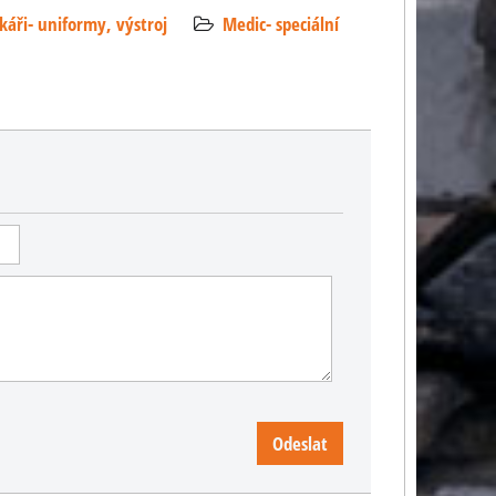
káři- uniformy, výstroj
Medic- speciální
Odeslat