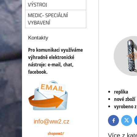
VÝSTROJ
MEDIC- SPECIÁLNÍ
VYBAVENÍ
Kontakty
Pro komunikaci využíváme
výhradně elektronické
nástroje:
e-mail, chat,
facebook.
replika
nové zboží
vyrobeno z 
info@ww2.cz
Twitte
Facebook
shopww2/
Více z kat