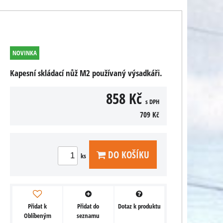
NOVINKA
Kapesní skládací nůž M2 používaný výsadkáři.
858 Kč
s DPH
709 Kč
DO KOŠÍKU
ks
Přidat k
Přidat do
Dotaz k produktu
Oblíbeným
seznamu