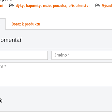
ní
dýky, bajonety, nože, pouzdra, příslušenství
Výsad
e
Dotaz k produktu
komentář
 nůž
é)
ž M2
ři.