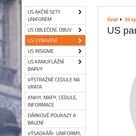
US AKČNÍ SETY
UNIFOREM
Úvod
US v
US pa
US OBLEČENÍ, OBUV
US VYBAVENÍ
US INSIGNIE
US KAMUFLÁŽNÍ
BARVY
VÝSTRAŽNÉ CEDULE NA
VRATA
KNIHY, MAPY, CEDULE,
INFORMACE
DÁRKOVÉ POUKAZY A
BALENÍ
VÝSADKÁŘI- UNIFORMY,