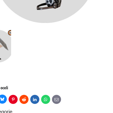
oceli
Bluesky
r
Pinterest
Reddit
LinkedIn
WhatsApp
E-
mail
egorie