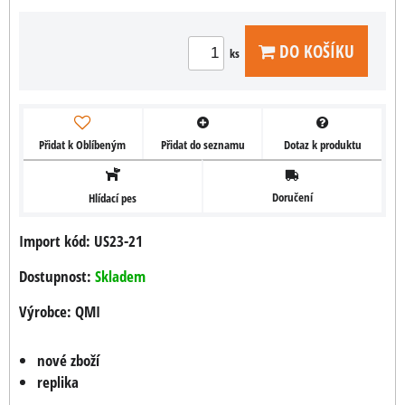
DO KOŠÍKU
ks
Přidat k Oblíbeným
Přidat do seznamu
Dotaz k produktu
Doručení
Hlídací pes
Import kód: US23-21
Dostupnost:
Skladem
Výrobce:
QMI
nové zboží
replika