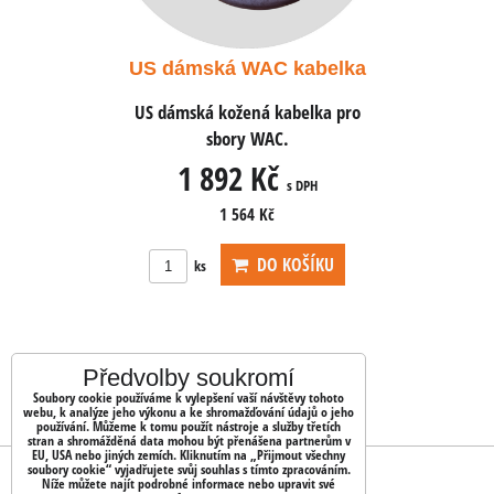
kabelka
US dámská WAC kabelka
US dám
abelka pro
US dámská kožená kabelka pro
US dámská
.
sbory WAC.
1 892 Kč
1 
s DPH
s DPH
1 564 Kč
OŠÍKU
DO KOŠÍKU
ks
ks
Předvolby soukromí
Soubory cookie používáme k vylepšení vaší návštěvy tohoto
webu, k analýze jeho výkonu a ke shromažďování údajů o jeho
používání. Můžeme k tomu použít nástroje a služby třetích
stran a shromážděná data mohou být přenášena partnerům v
EU, USA nebo jiných zemích. Kliknutím na „Přijmout všechny
soubory cookie“ vyjadřujete svůj souhlas s tímto zpracováním.
OBJEDNÁVKY
Níže můžete najít podrobné informace nebo upravit své