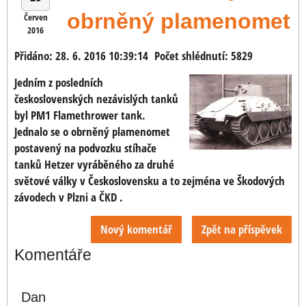
obrněný plamenomet
Červen
2016
Přidáno: 28. 6. 2016 10:39:14
Počet shlédnutí: 5829
Jedním z posledních
československých nezávislých tanků
byl PM1 Flamethrower tank.
Jednalo se o obrněný plamenomet
postavený na podvozku stíhače
tanků Hetzer vyráběného za druhé
světové války v Československu a to zejména ve Škodových
závodech v Plzni a ČKD .
Nový komentář
Zpět na příspěvek
Komentáře
Dan