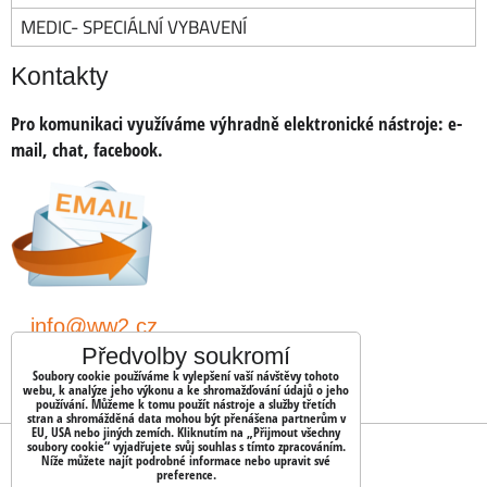
MEDIC- SPECIÁLNÍ VYBAVENÍ
Kontakty
Pro komunikaci využíváme výhradně elektronické nástroje:
e-
mail, chat, facebook.
info@ww2.cz
Předvolby soukromí
shopww2/
Soubory cookie používáme k vylepšení vaší návštěvy tohoto
webu, k analýze jeho výkonu a ke shromažďování údajů o jeho
používání. Můžeme k tomu použít nástroje a služby třetích
stran a shromážděná data mohou být přenášena partnerům v
EU, USA nebo jiných zemích. Kliknutím na „Přijmout všechny
soubory cookie“ vyjadřujete svůj souhlas s tímto zpracováním.
OBJEDNÁVKY
Níže můžete najít podrobné informace nebo upravit své
preference.