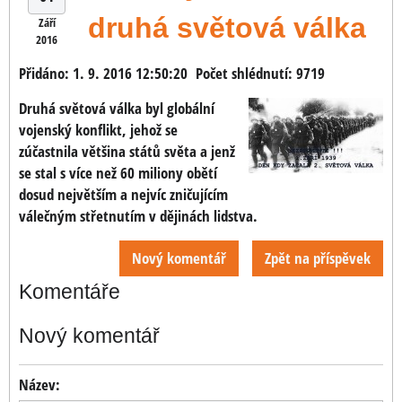
druhá světová válka
Září
2016
Přidáno: 1. 9. 2016 12:50:20
Počet shlédnutí: 9719
Druhá světová válka byl globální
vojenský konflikt, jehož se
zúčastnila většina států světa a jenž
se stal s více než 60 miliony obětí
dosud největším a nejvíc zničujícím
válečným střetnutím v dějinách lidstva.
Nový komentář
Zpět na příspěvek
Komentáře
Nový komentář
Název: