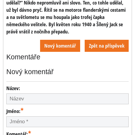
udělal?“ Nikdo nepromluvil ani slovo. Ten, co tohle udělal,
už byl dávno pryč. Řítil se na motorce flanderskými cestami
a na světlometu se mu houpala jako trofej čapka
německého velitele. Byl květen roku 1940 a Šílený Jack se
právě vrátil z nočního přepadu.
Nový komentář
Zpět na příspěvek
Komentáře
Nový komentář
Název:
*
Jméno:
*
Komentář: