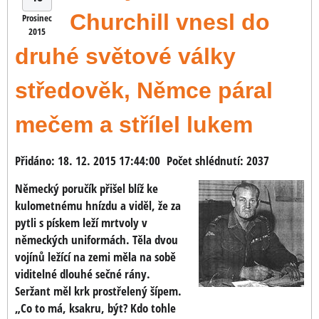
Churchill vnesl do
Prosinec
2015
druhé světové války
středověk, Němce páral
mečem a střílel lukem
Přidáno: 18. 12. 2015 17:44:00
Počet shlédnutí: 2037
Německý poručík přišel blíž ke
kulometnému hnízdu a viděl, že za
pytli s pískem leží mrtvoly v
německých uniformách. Těla dvou
vojínů ležící na zemi měla na sobě
viditelné dlouhé sečné rány.
Seržant měl krk prostřelený šípem.
„Co to má, ksakru, být? Kdo tohle