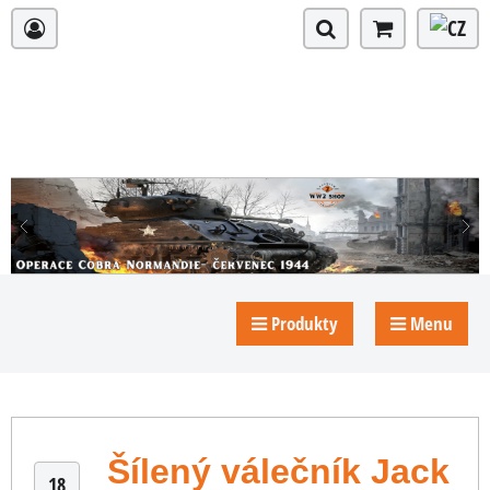
Produkty
Menu
Šílený válečník Jack
18