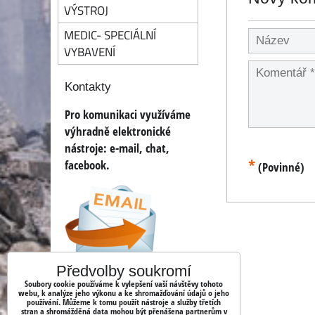
VÝSTROJ
MEDIC- SPECIÁLNÍ
VYBAVENÍ
Kontakty
Pro komunikaci využíváme
výhradně elektronické
nástroje:
e-mail, chat,
*
facebook.
(Povinné)
Předvolby soukromí
info@ww2.cz
Soubory cookie používáme k vylepšení vaší návštěvy tohoto
webu, k analýze jeho výkonu a ke shromažďování údajů o jeho
používání. Můžeme k tomu použít nástroje a služby třetích
shopww2/
stran a shromážděná data mohou být přenášena partnerům v