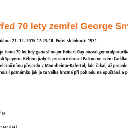
řed 70 lety zemřel George Smi
idáno: 21. 12. 2015 17:23:10
Počet shlédnutí: 1931
ž je tomu 70 let kdy generálmajor Hobart Gay pozval generálporučík
olí Speyeru. Během jízdy 9. prosince dorazil Patton ve svém Cadillac
železničnímu přejezdu v Mannheimu-Käfertal, kde čekal, až projed
rousil poznámku jak je ta válka hrozná při pohledu na opuštěná a p
ře
mentář