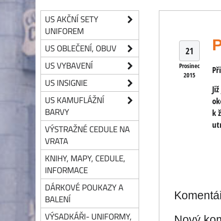
US AKČNÍ SETY
UNIFOREM
P
US OBLEČENÍ, OBUV
21
US VYBAVENÍ
Prosinec
Př
2015
US INSIGNIE
Ji
US KAMUFLÁŽNÍ
ok
BARVY
k 
ut
VÝSTRAŽNÉ CEDULE NA
VRATA
KNIHY, MAPY, CEDULE,
INFORMACE
DÁRKOVÉ POUKAZY A
Komentá
BALENÍ
VÝSADKÁŘI- UNIFORMY,
Nový ko