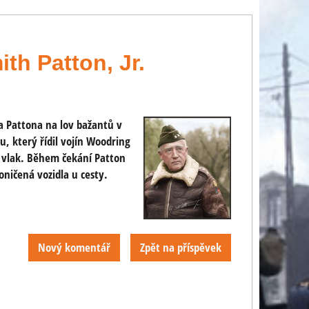
th Patton, Jr.
a Pattona na lov bažantů v
u, který řídil vojín Woodring
e vlak. Během čekání Patton
oničená vozidla u cesty.
Nový komentář
Zpět na příspěvek