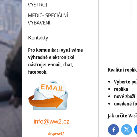
VÝSTROJ
MEDIC- SPECIÁLNÍ
VYBAVENÍ
Kontakty
Pro komunikaci využíváme
výhradně elektronické
nástroje:
e-mail, chat,
Kvalitní repli
facebook.
Vyberte po
replika
nové zboží
uvedené fot
Jak určíte Vaš
info@ww2.cz
Twitte
Facebook
shopww2/