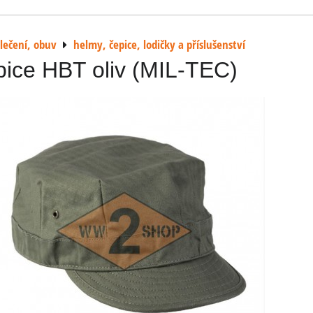
lečení, obuv
helmy, čepice, lodičky a příslušenství
ice HBT oliv (MIL-TEC)