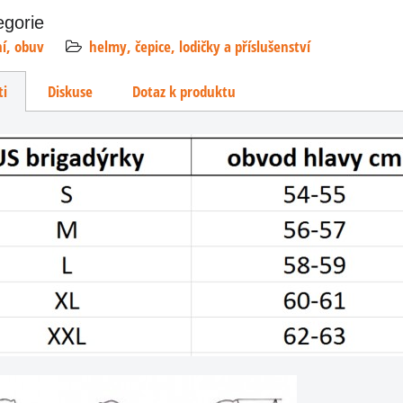
egorie
ní, obuv
helmy, čepice, lodičky a příslušenství
ti
Diskuse
Dotaz k produktu
liv
T s