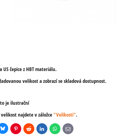
ka US čepice z HBT materiálu.
žadovanou velikost a zobrazí se skladová dostupnost.
o je ilustrační
í velikost najdete v záložce
"Velikosti"
.
Bluesky
r
Pinterest
Reddit
LinkedIn
WhatsApp
E-
mail