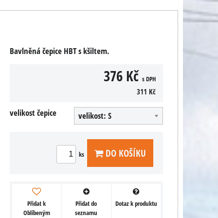
Bavlněná čepice HBT s kšiltem.
376 Kč
s DPH
311 Kč
velikost čepice
velikost: S
DO KOŠÍKU
ks
Přidat k
Přidat do
Dotaz k produktu
Oblíbeným
seznamu