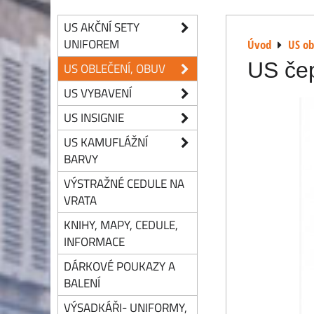
US AKČNÍ SETY
UNIFOREM
Úvod
US ob
US čep
US OBLEČENÍ, OBUV
US VYBAVENÍ
US INSIGNIE
US KAMUFLÁŽNÍ
BARVY
VÝSTRAŽNÉ CEDULE NA
VRATA
KNIHY, MAPY, CEDULE,
INFORMACE
DÁRKOVÉ POUKAZY A
BALENÍ
VÝSADKÁŘI- UNIFORMY,