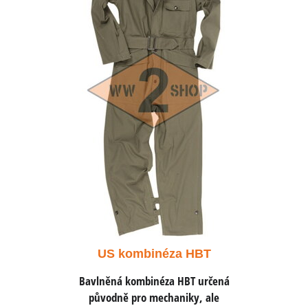
a HBT
US kombinéza HBT
US k
HBT určená
Bavlněná kombinéza HBT určená
Bavlněná 
niky, ale
původně pro mechaniky, ale
původně 