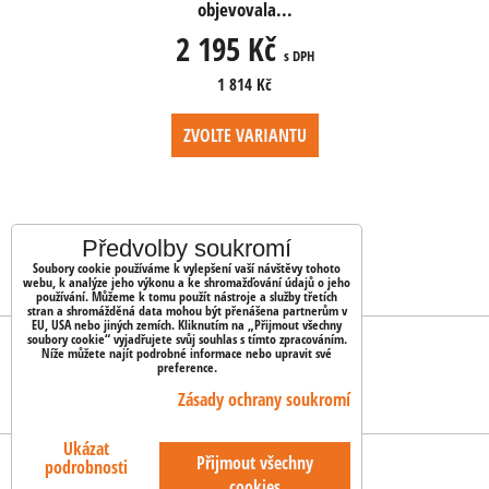
..
objevovala...
o
2 195 Kč
2 
s DPH
s DPH
1 814 Kč
NTU
ZVOLTE VARIANTU
ZV
Předvolby soukromí
Soubory cookie používáme k vylepšení vaší návštěvy tohoto
webu, k analýze jeho výkonu a ke shromažďování údajů o jeho
používání. Můžeme k tomu použít nástroje a služby třetích
stran a shromážděná data mohou být přenášena partnerům v
EU, USA nebo jiných zemích. Kliknutím na „Přijmout všechny
soubory cookie“ vyjadřujete svůj souhlas s tímto zpracováním.
OBJEDNÁVKY
Níže můžete najít podrobné informace nebo upravit své
preference.
Stav objednávky
Zásady ochrany soukromí
Ukázat
Předvolby soukromí
Zásady ochrany soukromí
Přijmout všechny
podrobnosti
cookies