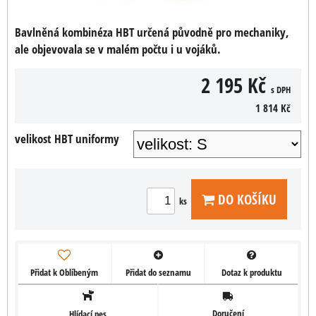
Bavlněná kombinéza HBT určená původně pro mechaniky,
ale objevovala se v malém počtu i u vojáků.
2 195 Kč
s DPH
1 814 Kč
velikost HBT uniformy
DO KOŠÍKU
ks
Přidat k Oblíbeným
Přidat do seznamu
Dotaz k produktu
Doručení
Hlídací pes