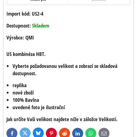
Import kód: US2-4
Dostupnost:
Skladem
Výrobce:
QMI
US kombinéza HBT.
Vyberte požadovanou velikost a zobrazí se skladová
dostupnost.
replika
nové zboží
100% Bavlna
uvedené foto je ilustrační
Jak určíte Vaši velikost najdete níže v záložce Velikosti.
Bluesky
Twitter
Facebook
Pinterest
Reddit
LinkedIn
WhatsApp
E-