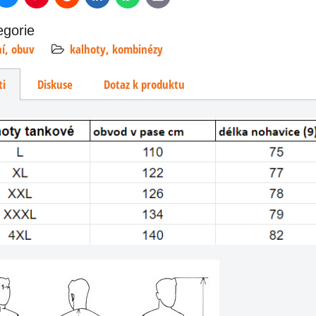
mail
egorie
ní, obuv
kalhoty, kombinézy
ti
Diskuse
Dotaz k produktu