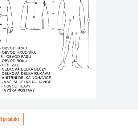
vé
hoty
 a
.
PH
U
í produkt