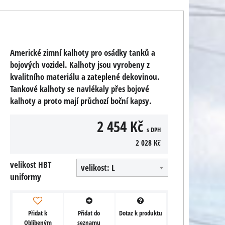
Americké zimní kalhoty pro osádky tanků a
bojových vozidel. Kalhoty jsou vyrobeny z
kvalitního materiálu a zateplené dekovinou.
Tankové kalhoty se navlékaly přes bojové
kalhoty a proto mají průchozí boční kapsy.
2 454 Kč
s DPH
2 028 Kč
velikost HBT
velikost: L
uniformy
Přidat k
Přidat do
Dotaz k produktu
Oblíbeným
seznamu