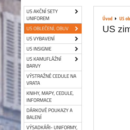
US AKČNÍ SETY
UNIFOREM
Úvod
US ob
US zim
US OBLEČENÍ, OBUV
US VYBAVENÍ
US INSIGNIE
US KAMUFLÁŽNÍ
BARVY
VÝSTRAŽNÉ CEDULE NA
VRATA
KNIHY, MAPY, CEDULE,
INFORMACE
DÁRKOVÉ POUKAZY A
BALENÍ
VÝSADKÁŘI- UNIFORMY,