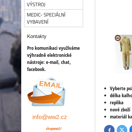
VÝSTROJ
MEDIC- SPECIÁLNÍ
VYBAVENÍ
Kontakty
Pro komunikaci využíváme
výhradně elektronické
nástroje:
e-mail, chat,
facebook.
Vyberte po
délka kalho
replika
nové zboží
materiál k
info@ww2.cz
shopww2/
Twitte
Facebook