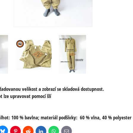
žadovanou velikost a zobrazí se skladová dostupnost.
t lze upravovat pomocí šlí
alhot: 100 % bavlna; materiál podšívky: 60 % vlna, 40 % polyester
Bluesky
r
Pinterest
Reddit
LinkedIn
WhatsApp
E-