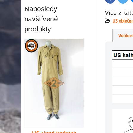
Naposledy
Více z kat
navštívené
US obleče
produkty
Velikos