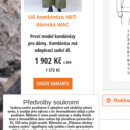
a HBT-
US kombinéza HBT-
US kombinéza H
WAC
dámská WAC
dámská WA
mbinézy
První model kombinézy
První model kombin
inéza má
pro dámy. Kombinéza má
pro dámy. Kombinéz
í díl.
odepínací zadní díl.
odepínací zadní dí
č
1 902 Kč
1 902 Kč
s DPH
s DPH
s D
1 572 Kč
1 572 Kč
ANTU
ZVOLTE VARIANTU
ZVOLTE VARIANT
Předchoz
Předvolby soukromí
Soubory cookie používáme k vylepšení vaší návštěvy tohoto
webu, k analýze jeho výkonu a ke shromažďování údajů o jeho
používání. Můžeme k tomu použít nástroje a služby třetích
stran a shromážděná data mohou být přenášena partnerům v
EU, USA nebo jiných zemích. Kliknutím na „Přijmout všechny
soubory cookie“ vyjadřujete svůj souhlas s tímto zpracováním.