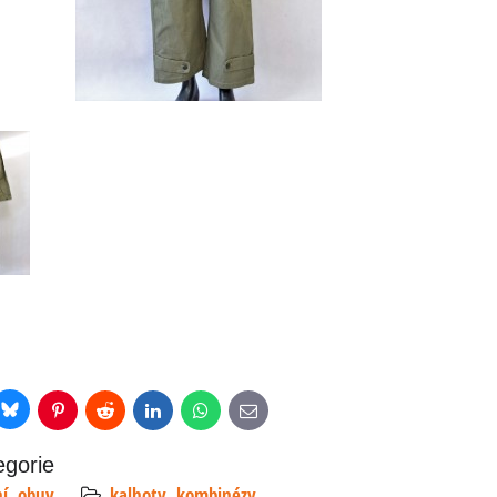
Bluesky
r
Pinterest
Reddit
LinkedIn
WhatsApp
E-
mail
egorie
ní, obuv
kalhoty, kombinézy