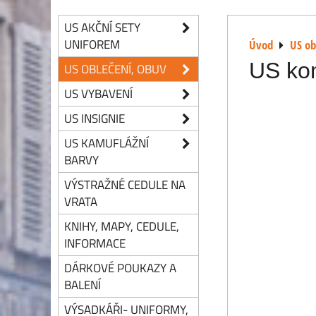
US AKČNÍ SETY
UNIFOREM
Úvod
US ob
US ko
US OBLEČENÍ, OBUV
US VYBAVENÍ
US INSIGNIE
US KAMUFLÁŽNÍ
BARVY
VÝSTRAŽNÉ CEDULE NA
VRATA
KNIHY, MAPY, CEDULE,
INFORMACE
DÁRKOVÉ POUKAZY A
BALENÍ
VÝSADKÁŘI- UNIFORMY,