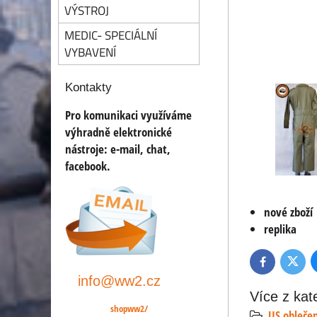
VÝSTROJ
MEDIC- SPECIÁLNÍ
VYBAVENÍ
Kontakty
Pro komunikaci využíváme
výhradně elektronické
nástroje:
e-mail, chat,
facebook.
nové zboží
replika
Twitte
Facebook
info@ww2.cz
Více z kat
shopww2/
US obleče