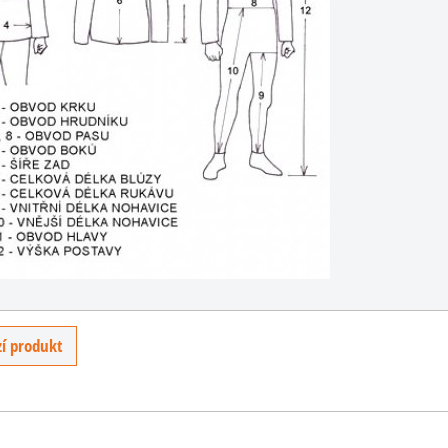
BT-
C
ézy
a má
l.
PH
U
í produkt