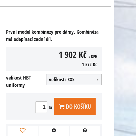
První model kombinézy pro dámy. Kombinéza
má odepínací zadní díl.
1 902 Kč
s DPH
1 572 Kč
velikost HBT
velikost: XXS
uniformy
DO KOŠÍKU
ks