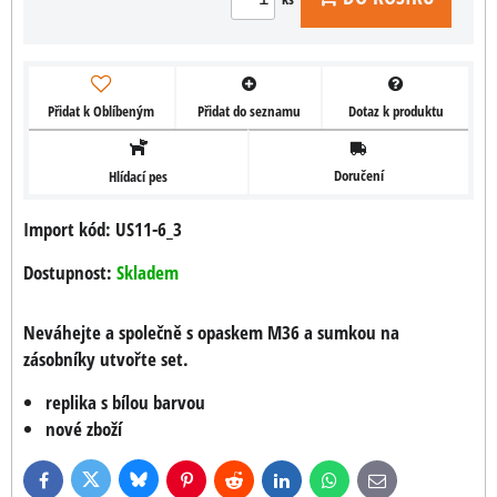
Přidat k Oblíbeným
Přidat do seznamu
Dotaz k produktu
Doručení
Hlídací pes
Import kód: US11-6_3
Dostupnost:
Skladem
Neváhejte a společně s opaskem M36 a sumkou na
zásobníky utvořte set.
replika s bílou barvou
nové zboží
Bluesky
Twitter
Facebook
Pinterest
Reddit
LinkedIn
WhatsApp
E-