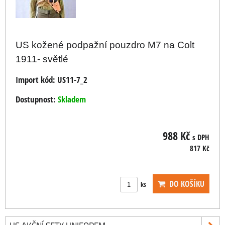
US kožené podpažní pouzdro M7 na Colt
1911- světlé
Import kód:
US11-7_2
Dostupnost:
Skladem
988 Kč
s DPH
817 Kč
DO KOŠÍKU
ks