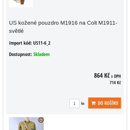
US kožené pouzdro M1916 na Colt M1911-
světlé
Import kód:
US11-6_2
Dostupnost:
Skladem
864 Kč
s DPH
714 Kč
DO KOŠÍKU
ks