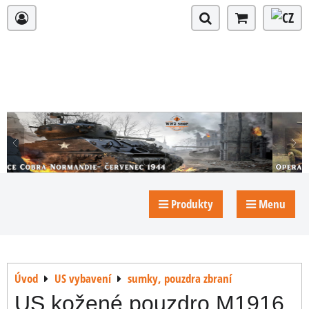
Produkty
Menu
Úvod
US vybavení
sumky, pouzdra zbraní
US kožené pouzdro M1916