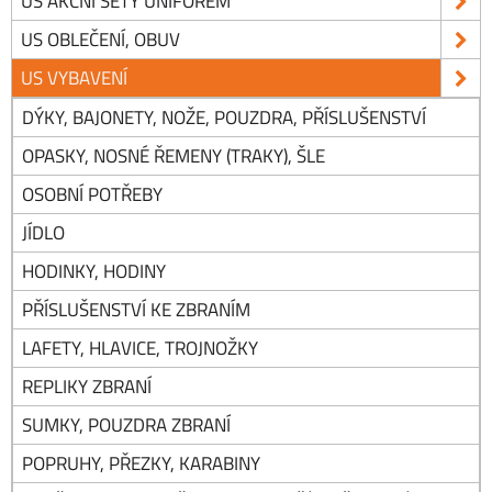
US AKČNÍ SETY UNIFOREM
US OBLEČENÍ, OBUV
US VYBAVENÍ
DÝKY, BAJONETY, NOŽE, POUZDRA, PŘÍSLUŠENSTVÍ
OPASKY, NOSNÉ ŘEMENY (TRAKY), ŠLE
OSOBNÍ POTŘEBY
JÍDLO
HODINKY, HODINY
PŘÍSLUŠENSTVÍ KE ZBRANÍM
LAFETY, HLAVICE, TROJNOŽKY
REPLIKY ZBRANÍ
SUMKY, POUZDRA ZBRANÍ
POPRUHY, PŘEZKY, KARABINY