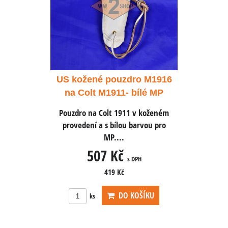
ro M1916
US kožené pouzdro M1916
US kože
bílé MP
na Colt M1911- bílé MP
na Col
 v koženém
Pouzdro na Colt 1911 v koženém
Pouzdro na
barvou pro
provedení a s bílou barvou pro
provedení
MP....
507 Kč
5
 DPH
s DPH
419 Kč
OŠÍKU
DO KOŠÍKU
ks
ks