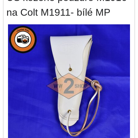
na Colt M1911- bílé MP