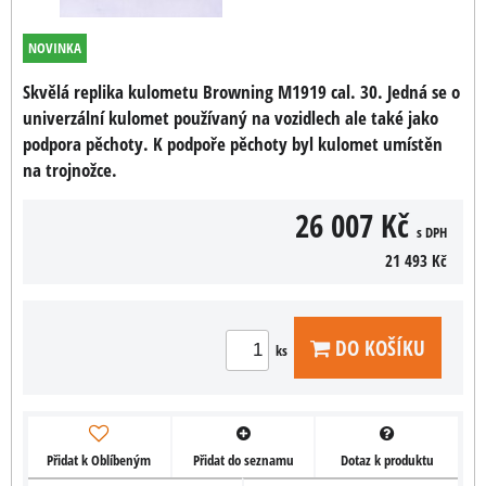
NOVINKA
Skvělá replika kulometu Browning M1919 cal. 30. Jedná se o
univerzální kulomet používaný na vozidlech ale také jako
podpora pěchoty. K podpoře pěchoty byl kulomet umístěn
na trojnožce.
26 007 Kč
s DPH
21 493 Kč
DO KOŠÍKU
ks
Přidat k Oblíbeným
Přidat do seznamu
Dotaz k produktu