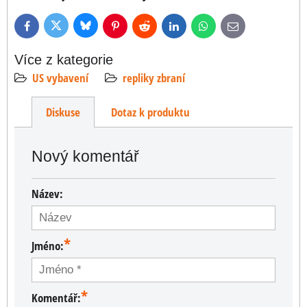
Bluesky
Twitter
Facebook
Pinterest
Reddit
LinkedIn
WhatsApp
E-
mail
Více z kategorie
US vybavení
repliky zbraní
Diskuse
Dotaz k produktu
Nový komentář
Název:
*
Jméno:
*
Komentář: