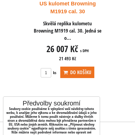
owning
US kulomet Browning
US ku
 30
M1919 cal. 30
M1
ulometu
Skvělá replika kulometu
Skvělá
0. Jedná se
Browning M1919 cal. 30. Jedná se
Browning M
o...
č
26 007 Kč
26
s DPH
s DPH
21 493 Kč
OŠÍKU
DO KOŠÍKU
ks
ks
Předvolby soukromí
Soubory cookie používáme k vylepšení vaší návštěvy tohoto
webu, k analýze jeho výkonu a ke shromažďování údajů o jeho
používání. Můžeme k tomu použít nástroje a služby třetích
stran a shromážděná data mohou být přenášena partnerům v
EU, USA nebo jiných zemích. Kliknutím na „Přijmout všechny
soubory cookie“ vyjadřujete svůj souhlas s tímto zpracováním.
OBJEDNÁVKY
Níže můžete najít podrobné informace nebo upravit své