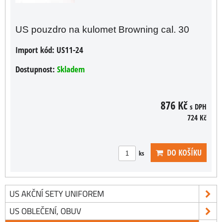
US pouzdro na kulomet Browning cal. 30
Import kód:
US11-24
Dostupnost:
Skladem
876 Kč
s DPH
724 Kč
DO KOŠÍKU
ks
US AKČNÍ SETY UNIFOREM
US OBLEČENÍ, OBUV