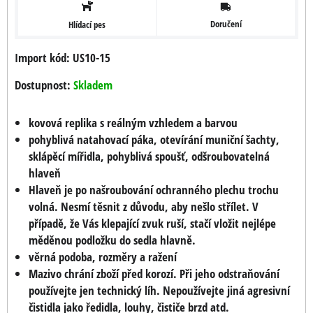
Doručení
Hlídací pes
Import kód: US10-15
Dostupnost:
Skladem
kovová replika s reálným vzhledem a barvou
pohyblivá natahovací páka, otevírání muniční šachty,
sklápěcí mířidla, pohyblivá spoušť, odšroubovatelná
hlaveň
Hlaveň je po našroubování ochranného plechu trochu
volná. Nesmí těsnit z důvodu, aby nešlo střílet. V
případě, že Vás klepající zvuk ruší, stačí vložit nejlépe
měděnou podložku do sedla hlavně.
věrná podoba, rozměry a ražení
Mazivo chrání zboží před korozí. Při jeho odstraňování
používejte jen technický líh. Nepoužívejte jiná agresivní
čistidla jako ředidla, louhy, čističe brzd atd.