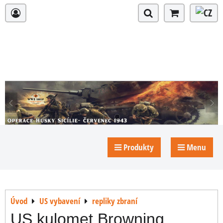
Produkty
Menu
Úvod
US vybavení
repliky zbraní
US kulomet Browning