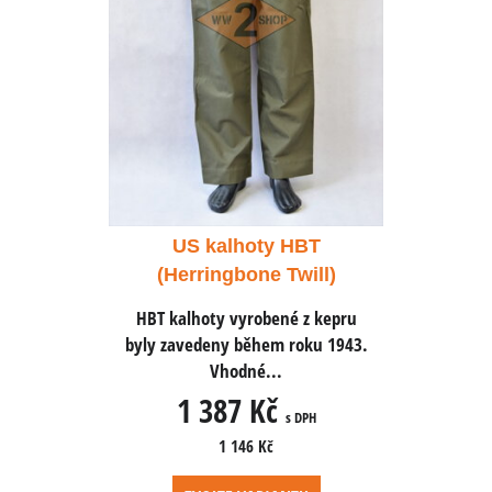
 HBT
US kalhoty HBT
US 
Twill)
(Herringbone Twill)
(Herr
é z kepru
HBT kalhoty vyrobené z kepru
HBT kalh
 roku 1943.
byly zavedeny během roku 1943.
byly zaved
Vhodné...
1 387 Kč
1 
s DPH
s DPH
1 146 Kč