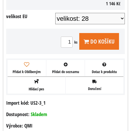
1 146 Kč
velikost EU
DO KOŠÍKU
ks
Přidat k Oblíbeným
Přidat do seznamu
Dotaz k produktu
Doručení
Hlídací pes
Import kód: US2-3_1
Dostupnost:
Skladem
Výrobce:
QMI