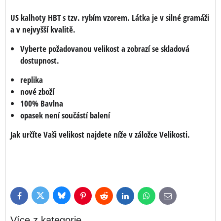
US kalhoty HBT s tzv. rybím vzorem. Látka je v silné gramáži
a v nejvyšší kvalitě.
Vyberte požadovanou velikost a zobrazí se skladová
dostupnost.
replika
nové zboží
100% Bavlna
opasek není součástí balení
Jak určíte Vaši velikost najdete níže v záložce Velikosti.
Bluesky
Twitter
Facebook
Pinterest
Reddit
LinkedIn
WhatsApp
E-
mail
Více z kategorie