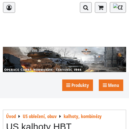
Produkty
Menu
Úvod
US oblečení, obuv
kalhoty, kombinézy
US kalhoty HBT