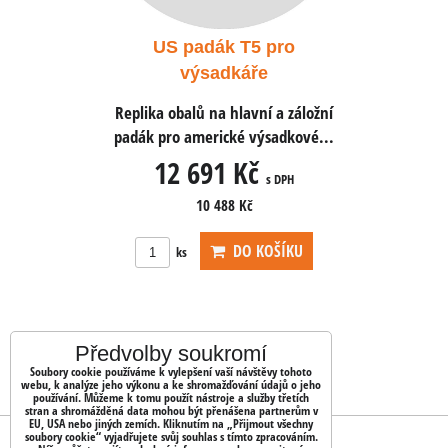
 pro
US padák T5 pro
US 
e
výsadkáře
ní a záložní
Replika obalů na hlavní a záložní
Replika oba
ýsadkové...
padák pro americké výsadkové...
padák pro 
č
12 691 Kč
12
s DPH
s DPH
10 488 Kč
OŠÍKU
DO KOŠÍKU
ks
ks
Předvolby soukromí
Soubory cookie používáme k vylepšení vaší návštěvy tohoto
webu, k analýze jeho výkonu a ke shromažďování údajů o jeho
používání. Můžeme k tomu použít nástroje a služby třetích
stran a shromážděná data mohou být přenášena partnerům v
EU, USA nebo jiných zemích. Kliknutím na „Přijmout všechny
soubory cookie“ vyjadřujete svůj souhlas s tímto zpracováním.
OBJEDNÁVKY