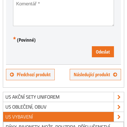
*
(Povinné)
Odeslat
Předchozí produkt
Následující produkt
US AKČNÍ SETY UNIFOREM
US OBLEČENÍ, OBUV
US VYBAVENÍ
DÝKY, BAJONETY, NOŽE, POUZDRA, PŘÍSLUŠENSTVÍ