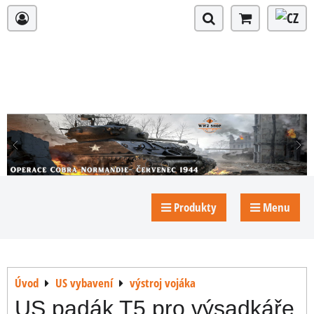
Produkty
Menu
Úvod
US vybavení
výstroj vojáka
US padák T5 pro výsadkáře