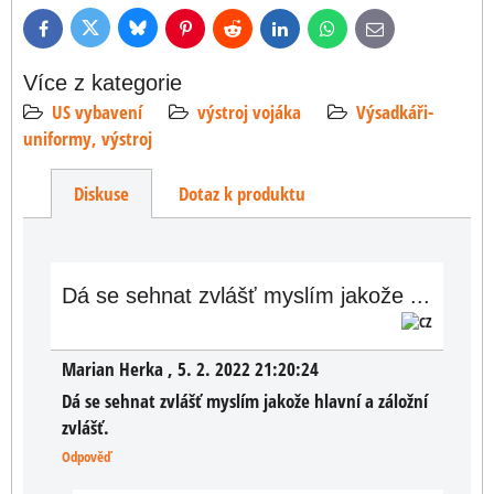
Bluesky
Twitter
Facebook
Pinterest
Reddit
LinkedIn
WhatsApp
E-
mail
Více z kategorie
US vybavení
výstroj vojáka
Výsadkáři-
uniformy, výstroj
Diskuse
Dotaz k produktu
Dá se sehnat zvlášť myslím jakože ...
Marian Herka
,
5. 2. 2022 21:20:24
Dá se sehnat zvlášť myslím jakože hlavní a záložní
zvlášť.
Odpověď