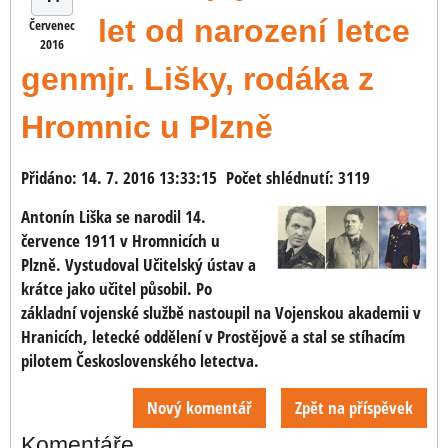
let od narození letce
Červenec
2016
genmjr. Lišky, rodáka z
Hromnic u Plzně
Přidáno: 14. 7. 2016 13:33:15
Počet shlédnutí: 3119
Antonín Liška se narodil 14.
července 1911 v Hromnicích u
Plzně. Vystudoval Učitelský ústav a
krátce jako učitel působil. Po
základní vojenské službě nastoupil na Vojenskou akademii v
Hranicích, letecké oddělení v Prostějově a stal se stíhacím
pilotem Československého letectva.
Nový komentář
Zpět na příspěvek
Komentáře