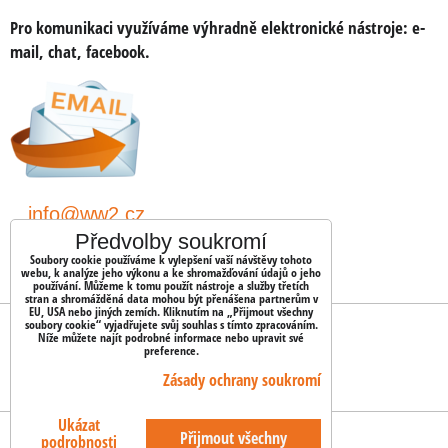
Pro komunikaci využíváme výhradně elektronické nástroje:
e-
mail, chat, facebook.
info@ww2.cz
Předvolby soukromí
shopww2/
Soubory cookie používáme k vylepšení vaší návštěvy tohoto
webu, k analýze jeho výkonu a ke shromažďování údajů o jeho
používání. Můžeme k tomu použít nástroje a služby třetích
stran a shromážděná data mohou být přenášena partnerům v
EU, USA nebo jiných zemích. Kliknutím na „Přijmout všechny
soubory cookie“ vyjadřujete svůj souhlas s tímto zpracováním.
OBJEDNÁVKY
Níže můžete najít podrobné informace nebo upravit své
preference.
Stav objednávky
Zásady ochrany soukromí
Ukázat
Předvolby soukromí
Zásady ochrany soukromí
Přijmout všechny
podrobnosti